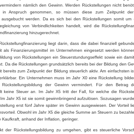
vermindern nämlich den Gewinn. Werden Rückstellungen nicht benötig
Kapitale
e in Anspruch genommen, so müssen diese zum Zeitpunkt der 
 ausgebucht werden. Da es sich bei den Rückstellungen somit um di
Subventi
gleichung von Verbindlichkeiten handelt, wird die Rückstellungfin
ierung
mdfinanzierung hinzugerechnet.
Kundena
Rückstellungfinanzierung liegt darin, dass die dabei finanziell gebunde
t als Finanzierungsmittel im Unternehmen eingesetzt werden können.
Bildung von Rückstellungen ein Steuerstundungseffekt sowie ein dami
Lieferant
rkt. Da die Rückstellungen grundsätzlich bereits bei der Bildung den G
t bereits zum Zeitpunkt der Bildung steuerlich aktiv. Am einfachsten i
Leasing
 erklärbar. Ein Unternehmen muss im Jahr X0 eine Rückstellung bilde
 Rückstellungsbildung der Gewinn vermindert. Für den Betrag d
Factorin
llt keine Steuer an. Im Jahr X5 tritt der Fall, für welche die Rückste
. Im Jahr X5 ist sie somit gewinnbringend aufzulösen. Sozusagen wurd
Interne
stellung erst fünf Jahre später im Gewinn ausgewiesen. Der Vorteil li
Kapitalb
Zinsvorteil. Obwohl im Jahr X5 die gleiche Summe an Steuern zu bezahlen 
 Kaufkraft, anhand der Inflation, geringer.
Selbstfi
t der Rückstellungsbildung zu umgehen, gibt es steuerliche Vorschr