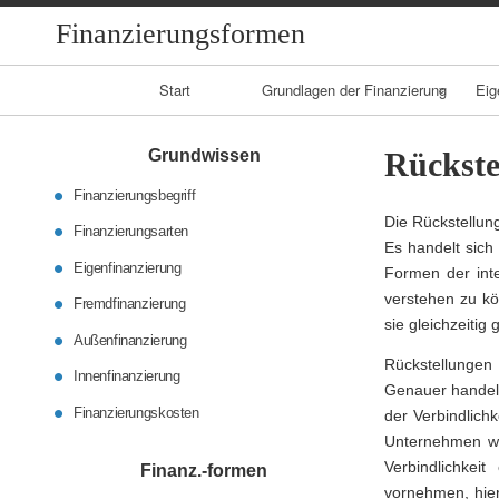
Finanzierungsformen
Primary
Start
Grundlagen der Finanzierung
Eig
Navigation
Finanzierungsarte
Grundwissen
Rückste
n
Finanzierungsbegriff
Die Rückstellun
Finanzierungskost
Finanzierungsarten
Es handelt sich
en
Eigenfinanzierung
Formen der int
verstehen zu kö
Fremdfinanzierung
sie gleichzeitig
Außenfinanzierung
Rückstellungen 
Innenfinanzierung
Genauer handelt 
Finanzierungskosten
der Verbindlichk
Unternehmen wei
Verbindlichkei
Finanz.-formen
vornehmen, hier