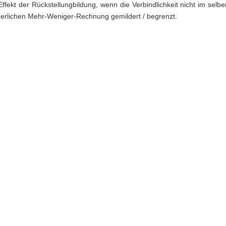
ffekt der Rückstellungbildung, wenn die Verbindlichkeit nicht im selben 
Rückste
erlichen Mehr-Weniger-Rechnung gemildert / begrenzt.
anzieru
Vermöge
chtung
Abschrei
nzierung