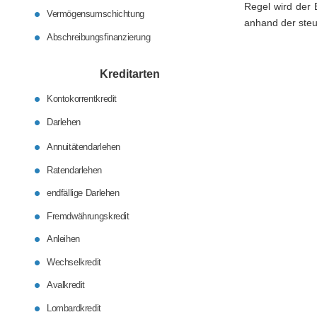
Regel wird der E
Vermögensumschichtung
anhand der steu
Abschreibungsfinanzierung
Kreditarten
Kontokorrentkredit
Darlehen
Annuitätendarlehen
Ratendarlehen
endfällige Darlehen
Fremdwährungskredit
Anleihen
Wechselkredit
Avalkredit
Lombardkredit