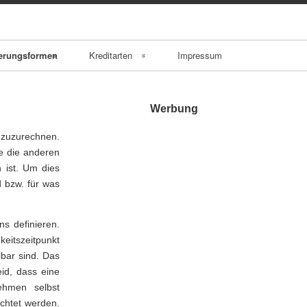
erungsformen
Kreditarten
Impressum
Kontokorrentkredit
Werbung
ungsfinanz
Darlehen
inzuzurechnen.
Annuitätendarlehe
ie die anderen
 ist. Um dies
rhöhungen
n
 bzw. für was
che
Ratendarlehen
rhöhung
s definieren.
endfällige
keitszeitpunkt
Darlehen
lbar sind. Das
rhöhung
id, dass eine
Fremdwährungskr
nehmen selbst
chtet werden.
gte
edit