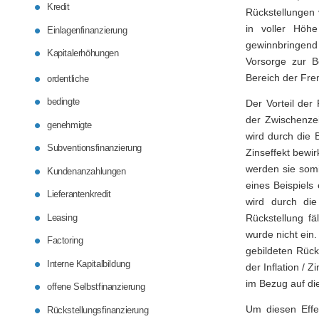
Kredit
Rückstellungen 
in voller Höh
Einlagenfinanzierung
gewinnbringend
Kapitalerhöhungen
Vorsorge zur Be
Bereich der Fre
ordentliche
bedingte
Der Vorteil der 
der Zwischenzei
genehmigte
wird durch die 
Subventionsfinanzierung
Zinseffekt bewi
werden sie somi
Kundenanzahlungen
eines Beispiels
Lieferantenkredit
wird durch die
Leasing
Rückstellung fä
wurde nicht ein
Factoring
gebildeten Rück
Interne Kapitalbildung
der Inflation / 
im Bezug auf die
offene Selbstfinanzierung
Um diesen Effek
Rückstellungsfinanzierung