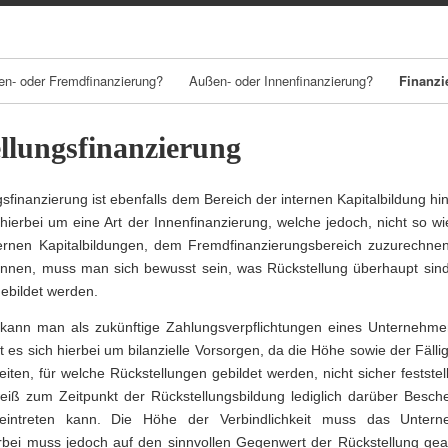
Skip
to
content
en- oder Fremdfinanzierung?
Außen- oder Innenfinanzierung?
Finanzi
Kredit
llungsfinanzierung
Beteilig
gsfinanzierung ist ebenfalls dem Bereich der internen Kapitalbildung h
ierung
 hierbei um eine Art der Innenfinanzierung, welche jedoch, nicht so w
ernen Kapitalbildungen, dem Fremdfinanzierungsbereich zuzurechnen
Kapitale
nnen, muss man sich bewusst sein, was Rückstellung überhaupt sind
 gebildet werden.
ordentli
Kapitale
kann man als zukünftige Zahlungsverpflichtungen eines Unternehmen
es sich hierbei um bilanzielle Vorsorgen, da die Höhe sowie der Fällig
bedingte
eiten, für welche Rückstellungen gebildet werden, nicht sicher feststel
Kapitale
ß zum Zeitpunkt der Rückstellungsbildung lediglich darüber Besche
t eintreten kann. Die Höhe der Verbindlichkeit muss das Unter
bei muss jedoch auf den sinnvollen Gegenwert der Rückstellung gea
genehmi