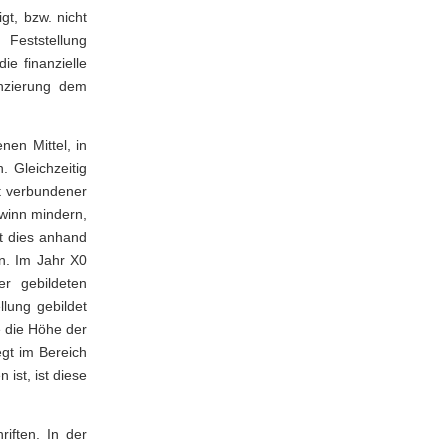
t, bzw. nicht
rhöhung
Feststellung
Anleihen
e finanzielle
onsfinanz
anzierung dem
Wechselkredit
Avalkredit
nzahlung
nen Mittel, in
 Gleichzeitig
Lombardkredit
t verbundener
enkredite
ewinn mindern,
st dies anhand
n. Im Jahr X0
er gebildeten
g
llung gebildet
e die Höhe der
egt im Bereich
ildung
ist, ist diese
nanzierung
iften. In der