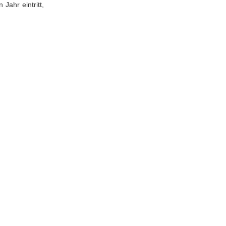
Jahr eintritt,
llungsfin
ng
nsumschi
bungsfina