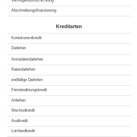
Vermögensumschichtung
Abschreibungsfinanzierung
Kreditarten
Kontokorrentkredit
Darlehen
Annuitätendarlehen
Ratendarlehen
endfällige Darlehen
Fremdwährungskredit
Anleihen
Wechselkredit
Avalkredit
Lombardkredit