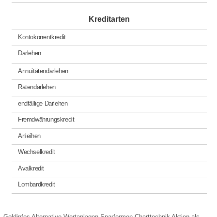
Kreditarten
Kontokorrentkredit
Darlehen
Annuitätendarlehen
Ratendarlehen
endfällige Darlehen
Fremdwährungskredit
Anleihen
Wechselkredit
Avalkredit
Lombardkredit
Goldinfos
Alternative Wertanlagen
Sparformen
Charttechnik
Aktien als