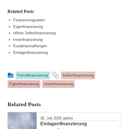
Related Posts
Finanzierungsarten
Eigenfinanzierung
offene Selbstfinanzierung
Innenfinanzierung
Kundenanzahlungen
Einlagenfinanzierung
This
and
Fremdfinanzierung
Außenfinanzierung
entry
tagged
Eigenfinanzierung
Innenfinanzierung
was
posted
Related Posts
in
30. Juli 2026
admin
Einlagenfinanzierung