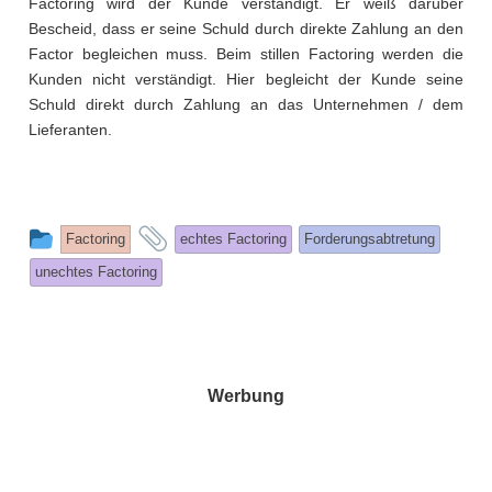
Factoring wird der Kunde verständigt. Er weiß darüber
Bescheid, dass er seine Schuld durch direkte Zahlung an den
Factor begleichen muss. Beim stillen Factoring werden die
Kunden nicht verständigt. Hier begleicht der Kunde seine
Schuld direkt durch Zahlung an das Unternehmen / dem
Lieferanten.
This
and
Factoring
echtes Factoring
Forderungsabtretung
entry
tagged
unechtes Factoring
was
posted
in
Werbung