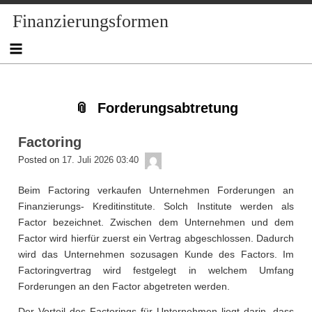
Skip
Skip
Skip
Skip
Skip
Skip
Skip
Skip
Finanzierungsformen
to
to
to
to
to
to
to
to
content
NAV_MENU-
NAV_MENU-
NAV_MENU-
MSCHANDL
TEXT-
TEXT-
TEXT-
2
3
4
2
3
4
Forderungsabtretung
Factoring
admin
Posted on
17. Juli 2026 03:40
Beim Factoring verkaufen Unternehmen Forderungen an
Finanzierungs- Kreditinstitute. Solch Institute werden als
Factor bezeichnet. Zwischen dem Unternehmen und dem
Factor wird hierfür zuerst ein Vertrag abgeschlossen. Dadurch
wird das Unternehmen sozusagen Kunde des Factors. Im
Factoringvertrag wird festgelegt in welchem Umfang
Forderungen an den Factor abgetreten werden.
Der Vorteil des Factorings für Unternehmen liegt darin, dass