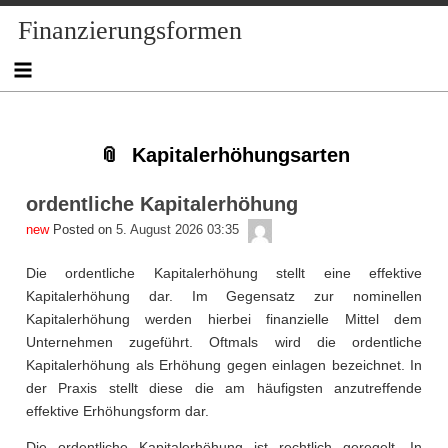
Skip
Skip
Skip
Skip
Skip
Skip
Skip
Skip
Finanzierungsformen
to
to
to
to
to
to
to
to
content
NAV_MENU-
NAV_MENU-
NAV_MENU-
MSCHANDL
TEXT-
TEXT-
TEXT-
2
3
4
2
3
4
Kapitalerhöhungsarten
ordentliche Kapitalerhöhung
admin
Posted on
5. August 2026 03:35
Die ordentliche Kapitalerhöhung stellt eine effektive
Kapitalerhöhung dar. Im Gegensatz zur nominellen
Kapitalerhöhung werden hierbei finanzielle Mittel dem
Unternehmen zugeführt. Oftmals wird die ordentliche
Kapitalerhöhung als Erhöhung gegen einlagen bezeichnet. In
der Praxis stellt diese die am häufigsten anzutreffende
effektive Erhöhungsform dar.
Die ordentliche Kapitalerhöhung ist rechtlich geregelt. In